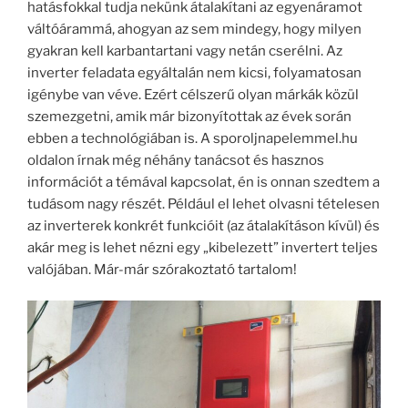
hatásfokkal tudja nekünk átalakítani az egyenáramot
váltóárammá, ahogyan az sem mindegy, hogy milyen
gyakran kell karbantartani vagy netán cserélni. Az
inverter feladata egyáltalán nem kicsi, folyamatosan
igénybe van véve. Ezért célszerű olyan márkák közül
szemezgetni, amik már bizonyítottak az évek során
ebben a technológiában is. A sporoljnapelemmel.hu
oldalon írnak még néhány tanácsot és hasznos
információt a témával kapcsolat, én is onnan szedtem a
tudásom nagy részét. Például el lehet olvasni tételesen
az inverterek konkrét funkcióit (az átalakításon kívül) és
akár meg is lehet nézni egy „kibelezett” invertert teljes
valójában. Már-már szórakoztató tartalom!