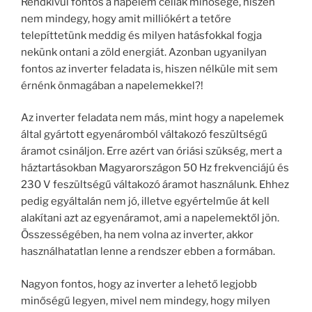
Rendkívül fontos a napelem cellák minősége, hiszen
nem mindegy, hogy amit milliókért a tetőre
telepíttetünk meddig és milyen hatásfokkal fogja
nekünk ontani a zöld energiát. Azonban ugyanilyan
fontos az inverter feladata is, hiszen nélküle mit sem
érnénk önmagában a napelemekkel?!
Az inverter feladata nem más, mint hogy a napelemek
által gyártott egyenáromból váltakozó feszültségű
áramot csináljon. Erre azért van óriási szükség, mert a
háztartásokban Magyarországon 50 Hz frekvenciájú és
230 V feszültségű váltakozó áramot használunk. Ehhez
pedig egyáltalán nem jó, illetve egyértelműe át kell
alakítani azt az egyenáramot, ami a napelemektől jön.
Összességében, ha nem volna az inverter, akkor
használhatatlan lenne a rendszer ebben a formában.
Nagyon fontos, hogy az inverter a lehető legjobb
minőségű legyen, mivel nem mindegy, hogy milyen