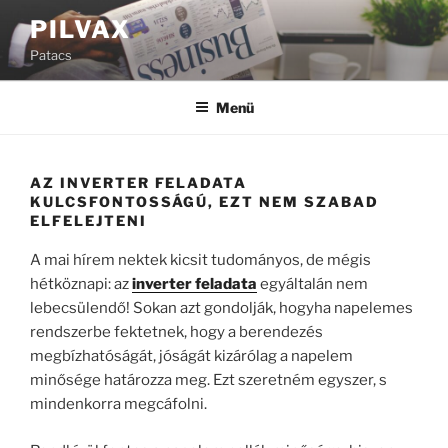
Tartalomhoz
PILVAX
Patacs
Menü
AZ INVERTER FELADATA
KULCSFONTOSSÁGÚ, EZT NEM SZABAD
ELFELEJTENI
A mai hírem nektek kicsit tudományos, de mégis
hétköznapi: az
inverter feladata
egyáltalán nem
lebecsülendő! Sokan azt gondolják, hogyha napelemes
rendszerbe fektetnek, hogy a berendezés
megbízhatóságát, jóságát kizárólag a napelem
minősége határozza meg. Ezt szeretném egyszer, s
mindenkorra megcáfolni.