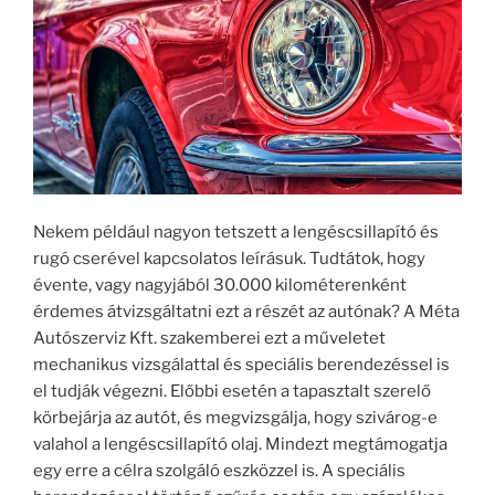
Nekem például nagyon tetszett a lengéscsillapító és
rugó cserével kapcsolatos leírásuk. Tudtátok, hogy
évente, vagy nagyjából 30.000 kilométerenként
érdemes átvizsgáltatni ezt a részét az autónak? A Méta
Autószerviz Kft. szakemberei ezt a műveletet
mechanikus vizsgálattal és speciális berendezéssel is
el tudják végezni. Előbbi esetén a tapasztalt szerelő
körbejárja az autót, és megvizsgálja, hogy szivárog-e
valahol a lengéscsillapító olaj. Mindezt megtámogatja
egy erre a célra szolgáló eszközzel is. A speciális