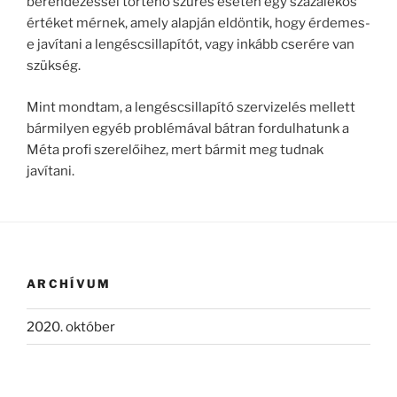
berendezéssel történő szűrés esetén egy százalékos
értéket mérnek, amely alapján eldöntik, hogy érdemes-
e javítani a lengéscsillapítót, vagy inkább cserére van
szükség.
Mint mondtam, a lengéscsillapító szervizelés mellett
bármilyen egyéb problémával bátran fordulhatunk a
Méta profi szerelőihez, mert bármit meg tudnak
javítani.
ARCHÍVUM
2020. október