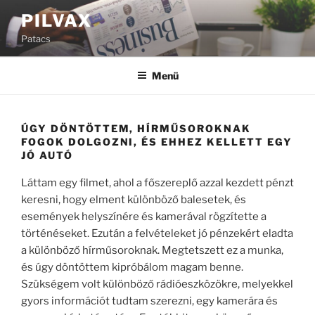
Tartalomhoz
PILVAX
Patacs
Menü
ÚGY DÖNTÖTTEM, HÍRMŰSOROKNAK
FOGOK DOLGOZNI, ÉS EHHEZ KELLETT EGY
JÓ AUTÓ
Láttam egy filmet, ahol a főszereplő azzal kezdett pénzt
keresni, hogy elment különböző balesetek, és
események helyszínére és kamerával rögzítette a
történéseket. Ezután a felvételeket jó pénzekért eladta
a különböző hírműsoroknak. Megtetszett ez a munka,
és úgy döntöttem kipróbálom magam benne.
Szükségem volt különböző rádióeszközökre, melyekkel
gyors információt tudtam szerezni, egy kamerára és