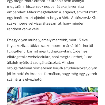
egy megbízható autóra. Ez utóbbit nem könnyű
megtalálni, hiszen sok nepper át akarja verni az
embereket. Mikor megtaláltam a járgányt, ami tetszett,
egy barátom azt ajánlotta, hogy a Méta Autószerviz Kft.
szakembereivel vizsgáltassam át, hogy minden
rendben van-e vele.
Ez egy olyan műhely, amely már több, mint 15 éve
foglalkozik autókkal, szakemberei márkától és kortól
függetlenül bármit meg tudnak javítani. Érdemes
ellátogatni a weboldalukra, ahol megtekinthetjük az
általuk nyújtott szolgáltatásokat. Minden
szolgáltatásnál részletesen leírják a tudnivalókat, olyan
jól érthető és érdekes formában, hogy még egy gyerek
számára is élvezhető.